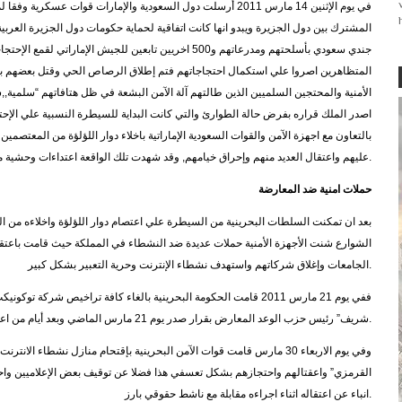
في يوم الإثنين 14 مارس 2011 أرسلت دول السعودية والإمارات قوات ع
جندي سعودي بأسلحتهم ومدرعاتهم و500 اخريين تابعين للجيش الإ
المتظاهرين اصروا علي استكمال احتجاجاتهم فتم إطلاق الرصاص الحي وقتل بعضهم ب
اصدر الملك قراره بفرض حالة الطوارئ والتي كانت البداية للسيطرة النسبية علي الإ
بالتعاون مع اجهزة الآمن والقوات السعودية الإماراتية باخلاء دوار اللؤلؤة من المعت
عليهم واعتقال العديد منهم وإحراق خيامهم, وقد شهدت تلك الواقعة اعتداءات وحشية من قبل السلطات ادت لسقوط العديد من الجرحي والقتلي.
حملات امنية ضد المعارضة
بعد ان تمكنت السلطات البحرينية من السيطرة علي اعتصام دوار اللؤلؤة واخلاءه من
الشوارع شنت الأجهزة الأمنية حملات عديدة ضد النشطاء في المملكة حيث قامت باعتق
الجامعات وإغلاق شركاتهم واستهدف نشطاء الإنترنت وحرية التعبير بشكل كبير.
ففي يوم 21 مارس 2011 قامت الحكومة البحرينية بالغاء كافة تراخيص شرك
شريف” رئيس حزب الوعد المعارض بقرار صدر يوم 21 مارس الماضي وبعد أيام من اعتقاله علي خلفية مشاركته في الاحتجاجات السلمية.
وفي يوم الاربعاء 30 مارس قامت قوات الآمن البحرينية بإقتحام منازل نشطاء 
القرمزي” واعقتالهم واحتجازهم بشكل تعسفي هذا فضلا عن توقيف بعض الإعلاميين وا
انباء عن اعتقاله اثناء اجراءه مقابلة مع ناشط حقوقي بارز.