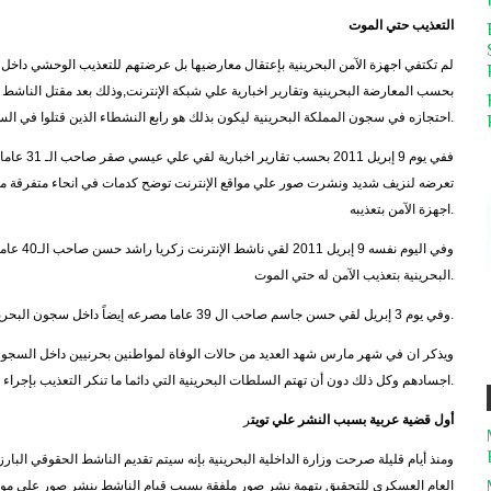
التعذيب حتي الموت
احتجازه في سجون المملكة البحرينية ليكون بذلك هو رابع النشطاء الذين قتلوا في السجون البحرينية منذ مطلع الشهر الجاري.
ففي يوم 9 
تعرضه لنزيف شديد ونشرت صور علي مواقع الإنترنت توضح كدمات في انحاء متفرقة من ج
اجهزة الآمن بتعذيبه.
وفي اليوم
البحرينية بتعذيب الآمن له حتي الموت.
وفي يوم 3 إبريل لقي حسن جاسم صاحب ال 39 عاما مصرعه إيضاً داخل سجون البحرين.
ويذكر ان في شهر مارس شهد العديد من حالات الوفاة لمواطنين بحرنيين داخل السجون,
اجسادهم وكل ذلك دون أن تهتم السلطات البحرينية التي دائما ما تنكر التعذيب بإجراء أي تحقيقات في شأن تعذيب النشطاء حتي الموت.
أول قضية عربية بسبب النشر علي تويت
ر
ومنذ أيام قليلة صرحت وزارة الداخلية البحرينية بإنه سيتم تقديم الناشط الحقوقي الب
العام العسكري للتحقيق بتهمة نشر صور ملفقة بسبب قيام الناشط بنشر صور علي موقع 