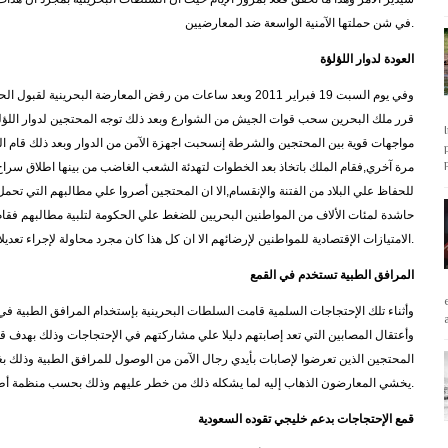
في شن حملتها الآمنية الواسعة ضد المعارضيين.
العودة لدوار اللؤلؤة
وفي يوم السبت 19 فبراير 2011 وبعد ساعات من رفض المعارضة البح
قرر ملك البحرين سحب قوات الجيش من الشوارع وبعد ذلك توجه المحتجين لدوار اللؤلؤ
مواجهات قوية بين المحتجين والشرطة إنسحبت اجهزة الآمن من الدوار وبعد ذلك قام 
مرة آخري,فقام الملك باتخاذ بعد الخطوات لتهدئة الشعب الغاضب من بينها اطلاق سراح
للحفاظ علي البلاد من الفتنة والإنقسام,الا ان المحتجين أصروا علي مطالبهم التي ت
الامتيازات الإقتصادية للمواطنين لإرضائهم الا ان كل هذا كان مجرد محاولة لإجراء تعديلات شكلية لإثناء المعارضة عن طلباتها واعادة الهدوء.
المرافق الطبية تستخدم في القمع
وأثناء تلك الإحتجاجات السلمية قامت السلطات البحرينية بإستخدام المرافق الطبية 
وأعتقال المصابين التي تعد إصابتهم دليلا علي مشاركتهم في الإحتجاجات وذلك بهدف ق
المحتجين الذين تعرضوا لإصابات بأيدي رجال الآمن من الوصول للمرافق الطبية وذلك 
يخشي المعارضون الذهاب إليه لما يشكله ذلك من خطر عليهم وذلك بحسب منظمة أطباء بلا حدود ونشطاء بحرنيين.
قمع الإحتجاجات بدعم خليجي تقوده السعودية