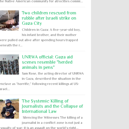
the Native American community for atrocities commi...
Two children rescued from
rubble after Israeli strike on
Gaza City
Children in Gaza: A five-year-old boy,
his infant brother, and their mother
were pulled out alive after spending hours trapped
beneath the r...
UNRWA official: Gaza aid
scenes resemble "herded
animals in pens"
Sam Rose, the acting director of UNRWA
in Gaza, described the situation in the
enclave as “horrific,” following recent killings at US-
Israel...
The Systemic Killing of
Journalists and the Collapse of
International Law
Silencing the Witnesses The killing of a
journalist in a conflict zone is not just a
casualty of war; it is an assault on the world’s right...