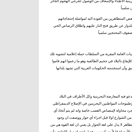
رينية الأطباء والإسعاف من الوصول لجرحي الهجوم الجائر
عض المتظاهرين من العودة اليه لمواصلة إحتجاجاتهم
للدوار عن طريق فتح النار عليهم واطلاق الرصاص الحي
ت العامة المقربة من السلطات حملة إعلامية لتشويه تلك
اع بالبلاد في جحيم الطائفية وهو ما زعموا انهم قاموا
 وأن استخدمته الحكومات العربية التي تشهد بلدانها
مرسوم ملكي يدعو فيه المعارضة البحرينية وكل الأطراف في البلاد
طموحات المواطنين البحرينين في الإصلاح الديمقراطي
مجرد محاولة لإمتصاص الغضب خاصة وانه لم يتم أتخاذ آي
ن الشوارع اولا قبل اجراء آي حوار ووصفت ان وجود
هر لا يدل علي لغة الحوار بل يعني ان لغة القوة هي من
 الأوضاع قليلاً وتمكنت من فضل اعتصام دوار اللؤلؤة بدأت