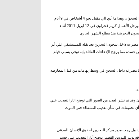
لم تكتفي اجهزة الآمن البحرينية بإعتقال معارضيها بل عرضتهم للتعذيب الوحشي داخل السجوان وهذا ما أدي الي مقتل نحو 4 أشخاص في 9 أيام
بحسب المعارضة البحرينية وتقارير اخبارية علي شبكة الإنترنت,وذلك بعد مقتل الناشط ورجل الأعمال كريم فخراوي في 12 ابريل 2011 أثناء
إبريل 2011 بحسب تقارير اخبارية لقي علي عيسي صقر صاحب الـ 31 عاما مصرعه داخل سجون البحرين بعد نقله للمستشفي علي أثر
سده مما يرجح الإدعاءات القائلة بإنه توفي بسبب قيام
 نفسه 9 إبريل 2011 لقي ناشط الإنترنت زكريا راشد حسن صاحب الـ40 عاما مصرعه داخل السجن في وسط إتهامات من قبل المعارضة
وقد تم نشر العديد من الصور التي توضح اثار التعذيب علي
ارز نبيل رجب مدير مركز البحرين لحقوق الإنسان للمدعي
تويتر للتدوين القصير توضح أثار التعذيب علي جسد