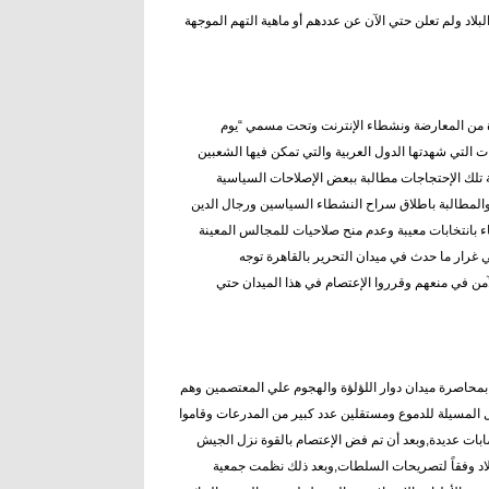
لاد ولم تعلن حتي الآن عن عددهم أو ماهية التهم الموجهة
البحريني وبدعوة من المعارضة ونشطاء الإنترنت وتحت مسمي “يوم
 التي شهدتها الدول العربية والتي تمكن فيها الشعبين
ة تلك الإحتجاجات مطالبة ببعض الإصلاحات السياسية
 والمطالبة باطلاق سراح النشطاء السياسين ورجال الدين
 بانتخابات معيبة وعدم منح صلاحيات للمجالس المعينة
غرار ما حدث في ميدان التحرير بالقاهرة توجه
لآمن في منعهم وقرروا الإعتصام في هذا الميدان حتي
اير 2011 قامت قوات الآمن البحرينية بمحاصرة ميدان دوار اللؤلؤة والهجوم علي المعتصمين وهم
لمسيلة للدموع ومستقلين عدد كبير من المدرعات وقاموا
بات عديدة,وبعد أن تم فض الإعتصام بالقوة نزل الجيش
بلاد وفقاً لتصريحات السلطات,وبعد ذلك نظمت جمعية