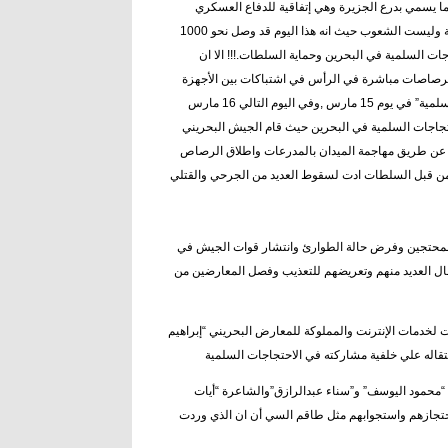
سكرية وفقا لما يسمي بدرع الجزيرة وهي إتفاقية للدفاع العسكري
المشترك بين دول الجزيرة ويبدو انها كانت اتفاقية لحماية حكومات دول الجزيرة العربية وليست الشعوب حيث انه هذا اليوم قد وصل نحو 1000
ماراتي لقمع الإحتجاجات السلمية في البحرين وحماية السلطات.!!! الا ان
رصاصات مباشرة في الرأس في اشتباكات بين الأجهزة
الأمنية والمحتجين السلميين الذين طالتهم آلة الآمن البشعة في ظل هتافاتهم “سلمية,,سلمية” في يوم 15 مارس ,وفي اليوم التالي 16 مارس
حتجاجات السلمية في البحرين حيث قام الجيش البحريني
صمين عن طريق مهاجمة الميدان بالمدرعات واطلاق الرصاص
 المحتجين وفرض حالة الطوارئ وانتشار قوات الجيش في
ال العديد منهم وتعريضهم للتعذيب وفصل المعارضين من
ة توكونيكت لخدمات الإنترنت والمملوكة للمعارض البحريني “إبراهيم
الانترنت “محمود اليوسف” و”سناء عبدالرازق”والشاعرة “أيات
حتجازهم واستجوابهم مثل طاقم السي أن ان الذي وردت