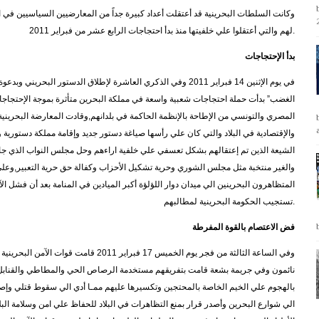
وكانت السلطات البحرينية قد أعتقلت أعداد كبيرة جداً من المعارضيين السياسيين في الب
لهم والتي أعتقلوا علي خلفيتها منذ بدأ احتجاجات الرابع عشر من فبراير 2011.
بدأ الإحتجاجات
في يوم الإثنين 14 فبراير 2011 وفي الذكري العاشرة لإطلاق الدستور 
الغضب” بدأت حملة احتجاجات شعبية واسعة في مملكة البحرين متأثرة بموجة الإحتجاجات
المصري والتونسي من الإطاحة بالإنظمة الحاكمة في بلدانهم,وقادت المعارضة البحريني
والإقتصادية في البلاد والتي كان علي رأسها صياغة دستور جديد وإقامة مملكة دستورية
الشيعة الذين تم إعتقالهم بشكل تعسفي علي خلفية اراءهم وحل مجلس النواب الذي جاء
والغير منتخبة مثل مجلس الشوري وحرية تشكيل الأحزاب وكفالة حق حرية التعبير,وعلي 
المتظاهرون البحرينين الي ميدان دوار اللؤلؤة أكبر الميادين في المنامة بعد أن فشل ا
تستجيب الحكومة البحرينية لمطالبهم.
فض الاعتصام بالقوة المفرطة
وفي الساعة الثالثة من فجر يوم الخميس 17 فبر
نائمون وفي جريمة بشعة قامت بتفريقهم مستخدمة الرصاص الحي والمطاطي والقنابل ا
بالهجوم علي الخيم الخاصة بالمحتجين وتكسيرها عليهم ممـا أدي الي سقوط قتلي وإصا
الي شوارع البحرين وأصدر قرار بمنع التظاهرات في البلاد للحفاظ علي امن وسلامة ال