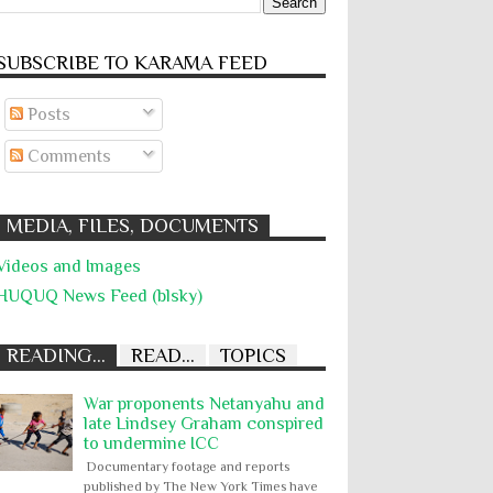
SUBSCRIBE TO KARĀMA FEED
Posts
Comments
MEDIA, FILES, DOCUMENTS
Videos and Images
HUQUQ News Feed (blsky)
READING...
READ...
TOPICS
War proponents Netanyahu and
late Lindsey Graham conspired
to undermine ICC
Documentary footage and reports
published by The New York Times have