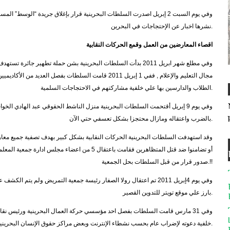
وفي يوم السبت 2 إبريل اصدرت السلطات البحرينية قرار بإغلاق جريدة “الوسط
نشرها اخبار عن الإحتجاجات في البحرين.
اقصاء المعارضين من العمل وقمع الحركات النقابية
وفي مطلع شهر ابريل 2011 بدأت السلطات البحرينية بشن حملة تطهير ج
مجال التعليم والإعلام , ففي 1 إبريل 2011 قامت السلطات بفصل ا
الطلاب والدارسين بها علي خلفية مشاركتهم في الاحتجاجات السلمية.
وفي يوم 9 إبريل أقتحمت السلطات البحرينية منزل الناشط الحقوقي عبد الهادي الخو
بالضرب واعتقاله ومازال محتجزا بشكل تعسفي حتي الآن.
وقد استهدفت السلطات البحرينية الحركات النقابية بشكل كبير بهدف تصفية جميع معار
صدور قرار من قبل السلطات بحل الجمعية.!!
وفي يوم 4إبريل 2011 تم اعتقال رولا الصفار رئيسة جمعية التمريض ولم
بارز علي موقع تويتر للتدوين القصير.
وفي 31 مارس قامت السلطات بفصل احد مؤسسي حركة العمال البحرينية ورئيس نق
خلفية دعوته لإضراب عام بحسب نشطاء الإنترنت وبعض مراكز حقوق الإنسان البحرينية.