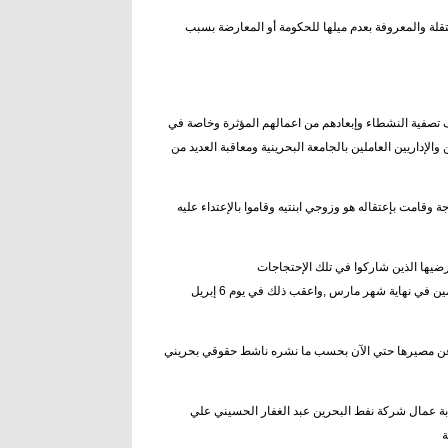
” المستقلة والمعروفة بعدم ميلها للحكومة أو المعارضة بسبب
ائرة تستهدف تصفية النشطاء وإبعادهم من اعمالهم المؤثرة وخاصة في
لعديد من الأكاديميين والإداريين العاملين بالجامعة البحرينية ومعاقبة العديد من
اجة وقامت بإعتقاله هو وزوجي ابنتيه وقاموا بالإعتداء عليه
ضيها الذين شاركوا في تلك الإحتجاجات
أو تضامنوا ضد قتل المتظاهرين فقامت باعتقال 5 من اعضاء مجلس ادارة جمعية المعلمين في نهاية شهر مارس ,واعقب ذلك في يوم 6 إبريل
 يتم الكشف عن مصيرها حتي الآن بحسب ما نشره ناشط حقوقي بحريني
ابة عمال شركة نفط البحرين عبد الغفار الحسيني علي