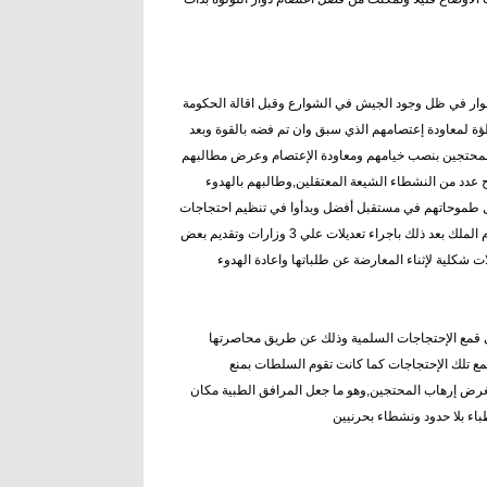
رينية لقبول الحوار في ظل وجود الجيش في الشوارع وقبل اقالة الحكومة
ة لمعاودة إعتصامهم الذي سبق وان تم فضه بالقوة وبعد
المحتجين بنصب خيامهم ومعاودة الإعتصام وعرض مطالبهم
 عدد من النشطاء الشيعة المعتقلين,وطالبهم بالهدوء
حمل طموحاتهم في مستقبل أفضل وبدأوا في تنظيم احتجاجات
حاشدة لمئات الألاف من المواطنين البحريين للضغط علي الحكومة لتلبية مطالبهم فقام الملك بعد ذلك باجراء تعديلات علي 3 وزارات وتقديم بعض
في قمع الإحتجاجات السلمية وذلك عن طريق محاصرتها
مع تلك الإحتجاجات كما كانت تقوم السلطات بمنع
بغرض إرهاب المحتجين,وهو ما جعل المرافق الطبية مكان