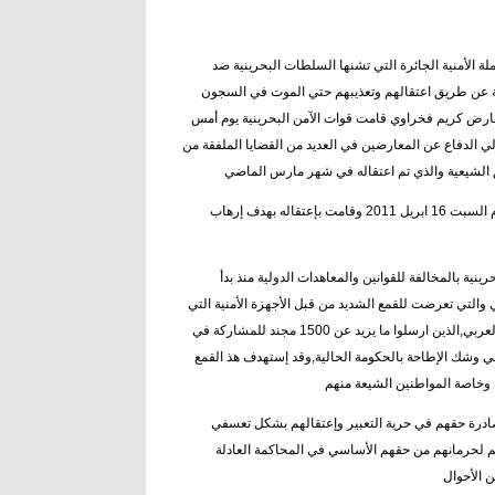
لة الأمنية الجائرة التي تشنها السلطات البحرينية ضد
ية عن طريق اعتقالهم وتعذيبهم حتي الموت في السجون
عارض كريم فخراوي قامت قوات الآمن البحرينية يوم أمس
ي الدفاع عن المعارضين في العديد من القضايا الملفقة من
وكانت قوات الآمن البحرينية قد اقتحمت منزل التاجر في الساعات الأولي من صباح يوم السبت 16 ابريل 2011 وقامت بإعتقاله بهدف إرهاب
نية بالمخالفة للقوانين والمعاهدات الدولية منذ بدأ
التي تعرضت للقمع الشديد من قبل الأجهزة الأمنية التي
استخدمت القوة المفرطة لإنهاءها مستعينة بدعم عسكري من قبل جيرانها في الخليج العربي,الذين ارسلوا ما يزيد عن 1500 مجند للمشاركة في
ي وشك الإطاحة بالحكومة الحالية,وقد إستهدف هذ القمع
صادرة حقهم في حرية التعبير وإعتقالهم بشكل تعسفي
نهم لحرمانهم من حقهم الأساسي في المحاكمة العادلة