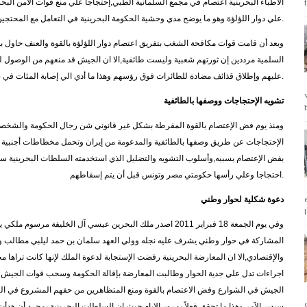
الأطباء البحرينية اعتصام في مجمع السلمانية الطبي,إحتجاجا علي منع قوات الآمن البح
علي دوار اللؤلؤة وهو ما يوضح مدي وحشية الحكومة البحرينية في التعامل مع المحتجين سلمياً.
وبعد أن قامت قوات مكافحة الشغب بتفريق اعتصام دوار اللؤلؤة بالقوة والعنف حاول ب
السلمية مرددين إن ثورتهم شعبية وليست طائفية,الا ان الجيش قد منعهم من الوصول 
عليهم وإطلاق قذائف مضادة للطائرات فوق رؤسهم وهذا ما أدي الي إصابة المئات في صفوف المحتجين سلمياً.
تشويه الإحتجاجات ووصفها بالطائفية
ومنذ يوم فض الإعتصام بالقوة المفرطة بشكل غير قانوني شن رجال الحكومة والشخصيا
الإحتجاجات عن طريق وصفها بالطائفية والمدعومة من إيران وتحمل مخطاطات أجنبية للإيق
بفض الإعتصام بسببه,وأسلوب التشويه والتضليل الذي استخدمته السلطات البحرينية سبق
احتجاجا وعلي رأسها حكومتي مصر وتونس قبل أن يتم إسقاطهم.
دعوة شكلية لحوار وطني
وفي يوم الجمعة 18 فبراير 2011 اصدر ملك البحرين عيسي آل الخليفة 
المشاركة في حوار وطني يشرف عليه نجله وولي العهد سلمان بن حمد ليلبي مطالب و
والإقتصادي,الا ان المعارضة البحرينية رفضت الإستجابة لدعوة الملك لإنها كانت تراها 
اجراءات تدل علي جدية الحوار وطالبت المعارضة بإقالة الحكومة وسحب قوات الجيش م
الجيش في الشوارع وفض الاعتصام بالقوة ومنع المتظاهرين من حقهم المشروع في التظا
سيدير الآمر وهذا ما تحقق فعلاً بمرور الإيام حيث ان السلطات البحرينية بمجرد أن هدأت