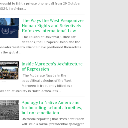
brought to light a private phone call from 29 October
2024, involving ...
The Ways the West Weaponizes
Human Rights and Selectively
Enforces International Law
The Illusion of Universal Justice For
decades, the European Union and the
broader Western alliance have positioned themselves
as the global ...
Inside Morocco's Architecture
of Repression
The Moderate Facade In the
geopolitical calculus of the West,
Morocco is frequently billed as a
beacon of stability in North Africa. It is ...
Apology to Native Americans
for boarding school atrocities,
but no remediation
US media reporting that "President Biden
will issue a formal presidential apology to