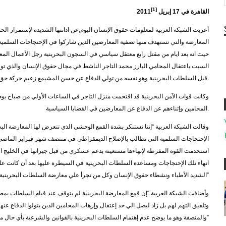
[1]
القاهرة في
17
إبريل
2011
أعربت الشبكة العربية لمعلومات حقوق الإنسان اليوم,عن ادانتها الشديدة لإستمرار الحم
المعارضة والتي تستهدف منها تصفية المعارضين الذين شاركوا في الإحتجاجات السلم
حيث انه بعد ايام من مقتل رابع معتقل سياسي في السجون البحرينية رجل الأعمال الم
السبت باعتقال المحامي البارز محمد التاجر الناشط في مجال حقوق الإنسان والذي تول
قبل السلطات البحرينية وهو نفسه من تولي الدفاع عن حسن المشيمع زعيم حركة حق الشيعية والذي تم اعتقاله في شهر مارس الماضي.
المحامين وإثناءهم عن الدفاع عن المعارضين في القضايا السياسية.
وقالت الشبكة العربية “إننا نستنكر بشدة القمع الوحشي الذي تتعرض لها المعارضة البحري
الإحتجاجات السلمية التي تطالب بالإصلاح الديمقراطي في منتصف شهر فبراير الماضي و
انهاء تلك الإحتجاجات ومساعدة السلطات البحرينية في السيطرة عليها بعد أن كانت عل
الشديد الأطباء ونشطاء حقوق الإنسان وكل من تجرأ علي معارضة السلطات البحرينية وخاصة المواطنين الشيعة منهم”
وأضافت الشبكة العربية “إن قمع المعارضة البحرينية لم يتوقف عند قيام السلطات بم
وتلفيق التهم لهم بل زاد ليصل الي حد إعتقال وإرهاب المحامين الذين يتولوا الدفاع ع
والمنصفة وهو ما يوضح عدم إهتمام السلطات البحرينية بالقوانين والشرعية بأي حال من الأحوال”